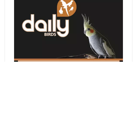
Valkparkietenzaad Speciaal-4KG(Met
zonnepitten)-valkparkiet
Nog geen beoordelingen
Rijke Zadenmengeling voor Valkparkieten en